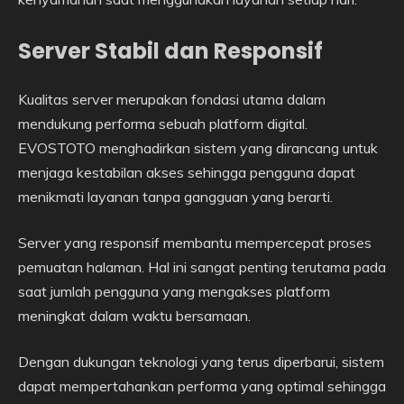
Server Stabil dan Responsif
Kualitas server merupakan fondasi utama dalam
mendukung performa sebuah platform digital.
EVOSTOTO menghadirkan sistem yang dirancang untuk
menjaga kestabilan akses sehingga pengguna dapat
menikmati layanan tanpa gangguan yang berarti.
Server yang responsif membantu mempercepat proses
pemuatan halaman. Hal ini sangat penting terutama pada
saat jumlah pengguna yang mengakses platform
meningkat dalam waktu bersamaan.
Dengan dukungan teknologi yang terus diperbarui, sistem
dapat mempertahankan performa yang optimal sehingga