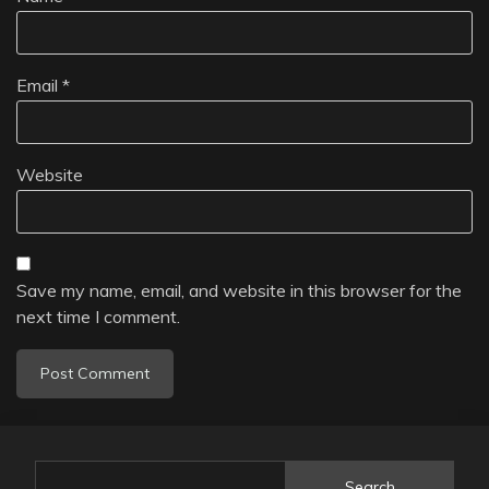
Email
*
Website
Save my name, email, and website in this browser for the
next time I comment.
Search