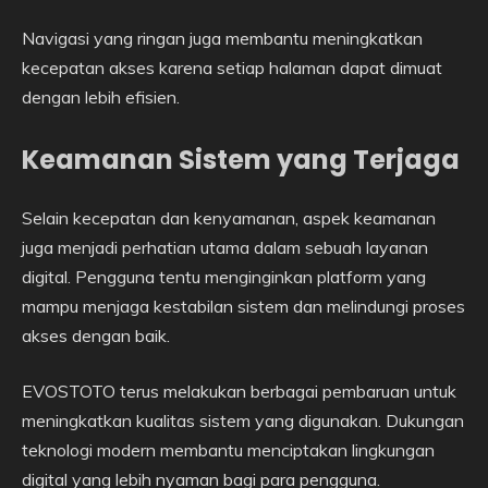
Navigasi yang ringan juga membantu meningkatkan
kecepatan akses karena setiap halaman dapat dimuat
dengan lebih efisien.
Keamanan Sistem yang Terjaga
Selain kecepatan dan kenyamanan, aspek keamanan
juga menjadi perhatian utama dalam sebuah layanan
digital. Pengguna tentu menginginkan platform yang
mampu menjaga kestabilan sistem dan melindungi proses
akses dengan baik.
EVOSTOTO terus melakukan berbagai pembaruan untuk
meningkatkan kualitas sistem yang digunakan. Dukungan
teknologi modern membantu menciptakan lingkungan
digital yang lebih nyaman bagi para pengguna.