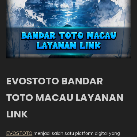
EVOSTOTO BANDAR
TOTO MACAU LAYANAN
LINK
EVOSTOTO
menjadi salah satu platform digital yang