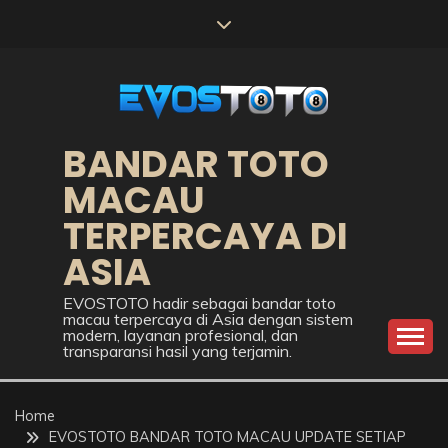
Skip
to
content
BANDAR TOTO
MACAU
TERPERCAYA DI
ASIA
EVOSTOTO hadir sebagai bandar toto
macau terpercaya di Asia dengan sistem
modern, layanan profesional, dan
transparansi hasil yang terjamin.
Home
EVOSTOTO BANDAR TOTO MACAU UPDATE SETIAP