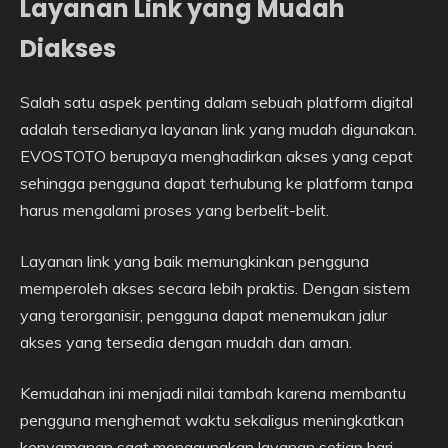
Layanan Link yang Mudah
Diakses
Salah satu aspek penting dalam sebuah platform digital
adalah tersedianya layanan link yang mudah digunakan.
EVOSTOTO berupaya menghadirkan akses yang cepat
sehingga pengguna dapat terhubung ke platform tanpa
harus mengalami proses yang berbelit-belit.
Layanan link yang baik memungkinkan pengguna
memperoleh akses secara lebih praktis. Dengan sistem
yang terorganisir, pengguna dapat menemukan jalur
akses yang tersedia dengan mudah dan aman.
Kemudahan ini menjadi nilai tambah karena membantu
pengguna menghemat waktu sekaligus meningkatkan
kenyamanan saat menggunakan layanan setiap hari.