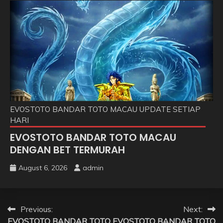
EVOSTOTO BANDAR TOTO MACAU UPDATE SETIAP
HARI
EVOSTOTO BANDAR TOTO MACAU
DENGAN BET TERMURAH
August 6, 2026
admin
Post
Previous:
Next:
EVOSTOTO BANDAR TOTO
EVOSTOTO BANDAR TOTO