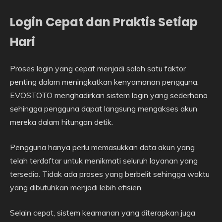
Login Cepat dan Praktis Setiap
Hari
Proses login yang cepat menjadi salah satu faktor
penting dalam meningkatkan kenyamanan pengguna.
EVOSTOTO menghadirkan sistem login yang sederhana
sehingga pengguna dapat langsung mengakses akun
mereka dalam hitungan detik.
Pengguna hanya perlu memasukkan data akun yang
telah terdaftar untuk menikmati seluruh layanan yang
tersedia. Tidak ada proses yang berbelit sehingga waktu
yang dibutuhkan menjadi lebih efisien.
Selain cepat, sistem keamanan yang diterapkan juga