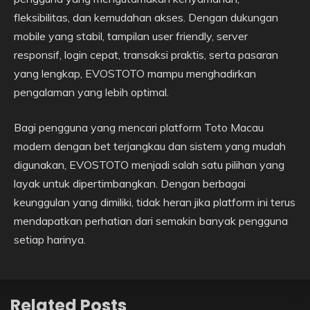
fleksibilitas, dan kemudahan akses. Dengan dukungan
mobile yang stabil, tampilan user friendly, server
responsif, login cepat, transaksi praktis, serta pasaran
yang lengkap, EVOSTOTO mampu menghadirkan
pengalaman yang lebih optimal.
Bagi pengguna yang mencari platform Toto Macau
modern dengan bet terjangkau dan sistem yang mudah
digunakan, EVOSTOTO menjadi salah satu pilihan yang
layak untuk dipertimbangkan. Dengan berbagai
keunggulan yang dimiliki, tidak heran jika platform ini terus
mendapatkan perhatian dari semakin banyak pengguna
setiap harinya.
Related Posts