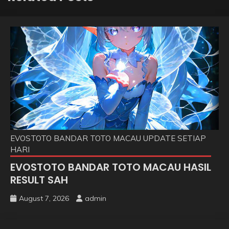
EVOSTOTO BANDAR TOTO MACAU UPDATE SETIAP
HARI
EVOSTOTO BANDAR TOTO MACAU HASIL
RESULT SAH
August 7, 2026
admin