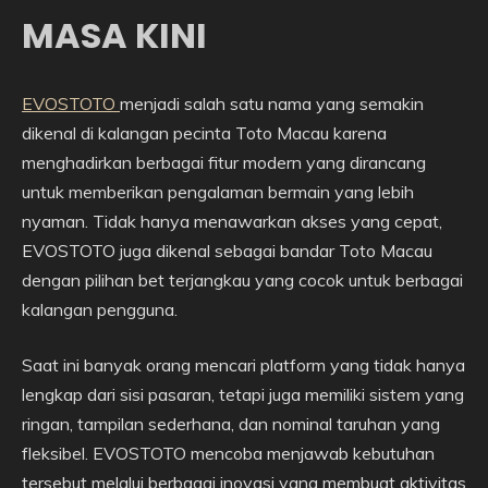
MASA KINI
EVOSTOTO
menjadi salah satu nama yang semakin
dikenal di kalangan pecinta Toto Macau karena
menghadirkan berbagai fitur modern yang dirancang
untuk memberikan pengalaman bermain yang lebih
nyaman. Tidak hanya menawarkan akses yang cepat,
EVOSTOTO juga dikenal sebagai bandar Toto Macau
dengan pilihan bet terjangkau yang cocok untuk berbagai
kalangan pengguna.
Saat ini banyak orang mencari platform yang tidak hanya
lengkap dari sisi pasaran, tetapi juga memiliki sistem yang
ringan, tampilan sederhana, dan nominal taruhan yang
fleksibel. EVOSTOTO mencoba menjawab kebutuhan
tersebut melalui berbagai inovasi yang membuat aktivitas