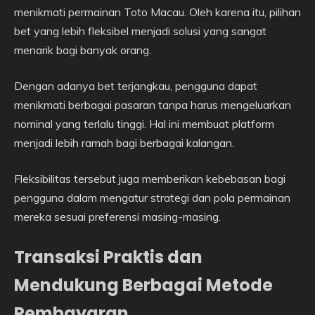
menikmati permainan Toto Macau. Oleh karena itu, pilihan
bet yang lebih fleksibel menjadi solusi yang sangat
menarik bagi banyak orang.
Dengan adanya bet terjangkau, pengguna dapat
menikmati berbagai pasaran tanpa harus mengeluarkan
nominal yang terlalu tinggi. Hal ini membuat platform
menjadi lebih ramah bagi berbagai kalangan.
Fleksibilitas tersebut juga memberikan kebebasan bagi
pengguna dalam mengatur strategi dan pola permainan
mereka sesuai preferensi masing-masing.
Transaksi Praktis dan
Mendukung Berbagai Metode
Pembayaran