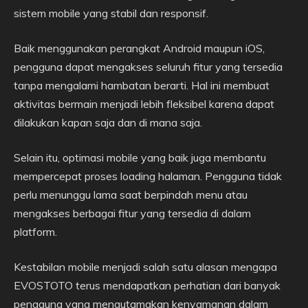
sistem mobile yang stabil dan responsif.
Baik menggunakan perangkat Android maupun iOS,
pengguna dapat mengakses seluruh fitur yang tersedia
tanpa mengalami hambatan berarti. Hal ini membuat
aktivitas bermain menjadi lebih fleksibel karena dapat
dilakukan kapan saja dan di mana saja.
Selain itu, optimasi mobile yang baik juga membantu
mempercepat proses loading halaman. Pengguna tidak
perlu menunggu lama saat berpindah menu atau
mengakses berbagai fitur yang tersedia di dalam
platform.
Kestabilan mobile menjadi salah satu alasan mengapa
EVOSTOTO terus mendapatkan perhatian dari banyak
pengguna yang mengutamakan kenyamanan dalam