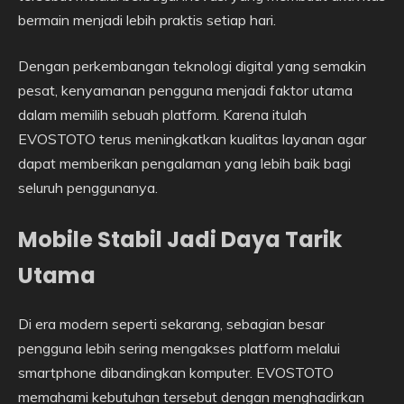
bermain menjadi lebih praktis setiap hari.
Dengan perkembangan teknologi digital yang semakin
pesat, kenyamanan pengguna menjadi faktor utama
dalam memilih sebuah platform. Karena itulah
EVOSTOTO terus meningkatkan kualitas layanan agar
dapat memberikan pengalaman yang lebih baik bagi
seluruh penggunanya.
Mobile Stabil Jadi Daya Tarik
Utama
Di era modern seperti sekarang, sebagian besar
pengguna lebih sering mengakses platform melalui
smartphone dibandingkan komputer. EVOSTOTO
memahami kebutuhan tersebut dengan menghadirkan