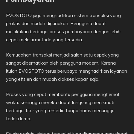
EVOSTOTO juga menghadirkan sistem transaksi yang
praktis dan mudah digunakan. Pengguna dapat
melakukan berbagai proses pembayaran dengan lebih
cepat melalui metode yang tersedia.
Kemudahan transaksi menjadi salah satu aspek yang
sangat diperhatikan oleh pengguna modern. Karena
itulah EVOSTOTO terus berupaya menghadirkan layanan
yang efisien dan mudah diakses kapan saja.
Proses yang cepat membantu pengguna menghemat
waktu sehingga mereka dapat langsung menikmati
berbagai fitur yang tersedia tanpa harus menunggu
terlalu lama.
Selain praktis, sistem transaksi juga dirancang agar dapat