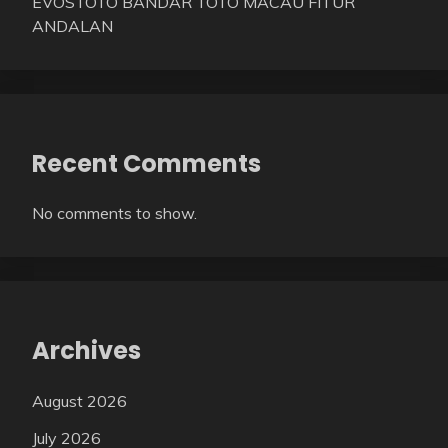
EVOSTOTO BANDAR TOTO MACAU FITUR
ANDALAN
Recent Comments
No comments to show.
Archives
August 2026
July 2026