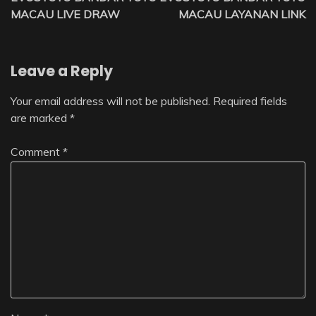
navigation
MACAU LIVE DRAW
MACAU LAYANAN LINK
Leave a Reply
Your email address will not be published.
Required fields
are marked
*
Comment
*