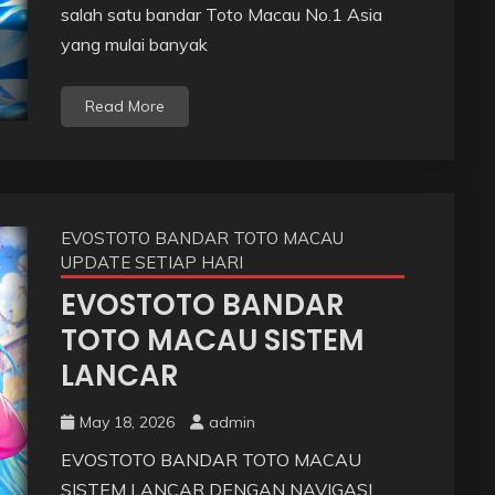
salah satu bandar Toto Macau No.1 Asia
yang mulai banyak
Read More
EVOSTOTO BANDAR TOTO MACAU
UPDATE SETIAP HARI
EVOSTOTO BANDAR
TOTO MACAU SISTEM
LANCAR
May 18, 2026
admin
EVOSTOTO BANDAR TOTO MACAU
SISTEM LANCAR DENGAN NAVIGASI