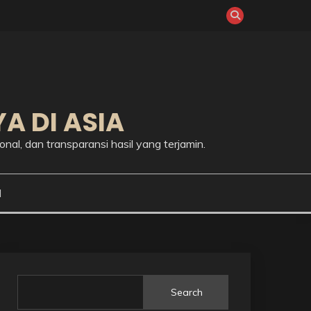
 DI ASIA
l, dan transparansi hasil yang terjamin.
N
Search