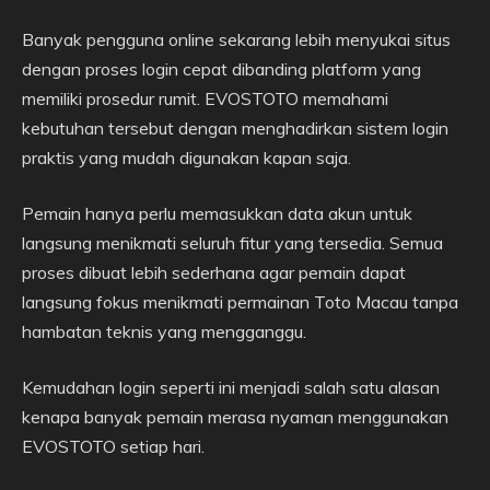
Banyak pengguna online sekarang lebih menyukai situs
dengan proses login cepat dibanding platform yang
memiliki prosedur rumit. EVOSTOTO memahami
kebutuhan tersebut dengan menghadirkan sistem login
praktis yang mudah digunakan kapan saja.
Pemain hanya perlu memasukkan data akun untuk
langsung menikmati seluruh fitur yang tersedia. Semua
proses dibuat lebih sederhana agar pemain dapat
langsung fokus menikmati permainan Toto Macau tanpa
hambatan teknis yang mengganggu.
Kemudahan login seperti ini menjadi salah satu alasan
kenapa banyak pemain merasa nyaman menggunakan
EVOSTOTO setiap hari.