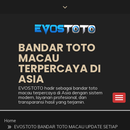
Skip
to
content
BANDAR TOTO
MACAU
TERPERCAYA DI
ASIA
EVOSTOTO hadir sebagai bandar toto
macau terpercaya di Asia dengan sistem
modern, layanan profesional, dan
transparansi hasil yang terjamin.
Home
EVOSTOTO BANDAR TOTO MACAU UPDATE SETIAP