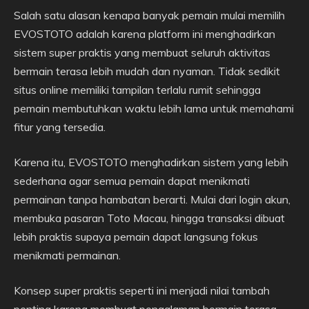
Salah satu alasan kenapa banyak pemain mulai memilih
EVOSTOTO adalah karena platform ini menghadirkan
sistem super praktis yang membuat seluruh aktivitas
bermain terasa lebih mudah dan nyaman. Tidak sedikit
situs online memiliki tampilan terlalu rumit sehingga
pemain membutuhkan waktu lebih lama untuk memahami
fitur yang tersedia.
Karena itu, EVOSTOTO menghadirkan sistem yang lebih
sederhana agar semua pemain dapat menikmati
permainan tanpa hambatan berarti. Mulai dari login akun,
membuka pasaran Toto Macau, hingga transaksi dibuat
lebih praktis supaya pemain dapat langsung fokus
menikmati permainan.
Konsep super praktis seperti ini menjadi nilai tambah
penting karena membuat pengalaman bermain terasa