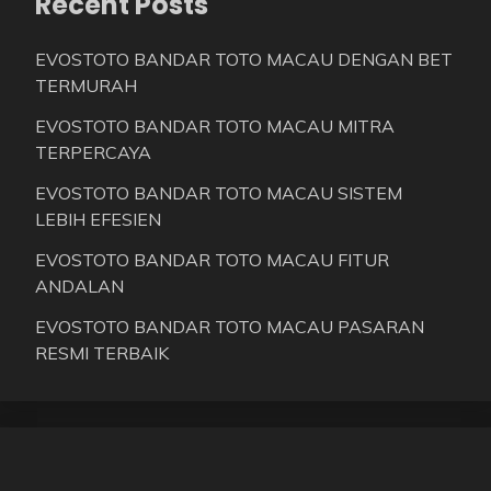
Recent Posts
EVOSTOTO BANDAR TOTO MACAU DENGAN BET
TERMURAH
EVOSTOTO BANDAR TOTO MACAU MITRA
TERPERCAYA
EVOSTOTO BANDAR TOTO MACAU SISTEM
LEBIH EFESIEN
EVOSTOTO BANDAR TOTO MACAU FITUR
ANDALAN
EVOSTOTO BANDAR TOTO MACAU PASARAN
RESMI TERBAIK