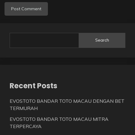
Search
Recent Posts
EVOSTOTO BANDAR TOTO MACAU DENGAN BET
TERMURAH
EVOSTOTO BANDAR TOTO MACAU MITRA
TERPERCAYA