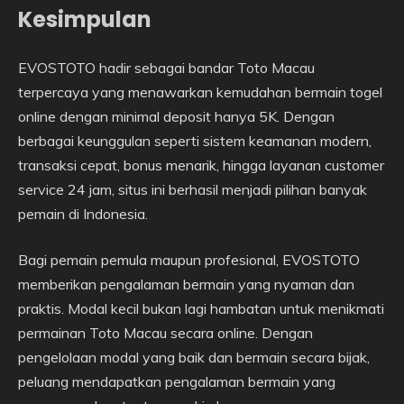
Kesimpulan
EVOSTOTO hadir sebagai bandar Toto Macau
terpercaya yang menawarkan kemudahan bermain togel
online dengan minimal deposit hanya 5K. Dengan
berbagai keunggulan seperti sistem keamanan modern,
transaksi cepat, bonus menarik, hingga layanan customer
service 24 jam, situs ini berhasil menjadi pilihan banyak
pemain di Indonesia.
Bagi pemain pemula maupun profesional, EVOSTOTO
memberikan pengalaman bermain yang nyaman dan
praktis. Modal kecil bukan lagi hambatan untuk menikmati
permainan Toto Macau secara online. Dengan
pengelolaan modal yang baik dan bermain secara bijak,
peluang mendapatkan pengalaman bermain yang