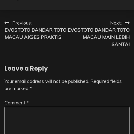
Post
Previous:
Next:
EVOSTOTO BANDAR TOTO
EVOSTOTO BANDAR TOTO
navigation
MACAU AKSES PRAKTIS
MACAU MAIN LEBIH
SANTAI
Leave a Reply
Your email address will not be published.
Required fields
are marked
*
Comment
*