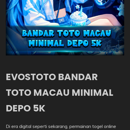
EVOSTOTO BANDAR
TOTO MACAU MINIMAL
DEPO 5K
Di era digital seperti sekarang, permainan togel online