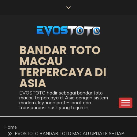
Skip
to
content
BANDAR TOTO
MACAU
TERPERCAYA DI
ASIA
EVOSTOTO hadir sebagai bandar toto
macau terpercaya di Asia dengan sistem
modern, layanan profesional, dan
transparansi hasil yang terjamin.
Home
EVOSTOTO BANDAR TOTO MACAU UPDATE SETIAP