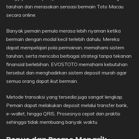
taruhan dan merasakan sensasi bermain Toto Macau
secara online.
Banyak pemain pemula merasa lebih nyaman ketika
bermain dengan modal kecil terlebih dahulu. Mereka
dapat mempelajari pola permainan, memahami sistem
taruhan, serta mencoba berbagai strategi tanpa tekanan
finansial berlebihan. EVOSTOTO memahami kebutuhan
tersebut dan menghadirkan sistem deposit murah agar
semua orang dapat ikut bermain.
Metode transaksi yang tersedia juga sangat lengkap.
Pemain dapat melakukan deposit melalui transfer bank,
e-wallet, hingga QRIS. Prosesnya cepat dan praktis
sehingga tidak membuang banyak waktu.