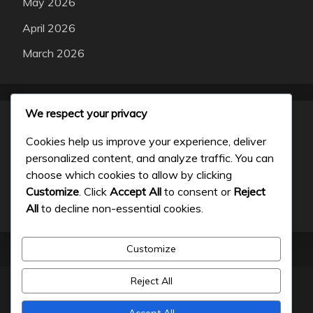
May 2026
April 2026
March 2026
We respect your privacy
Cookies help us improve your experience, deliver
Categories
personalized content, and analyze traffic. You can
choose which cookies to allow by clicking
EVOSTOTO BANDAR TOTO MACAU UPDATE
Customize
. Click
Accept All
to consent or
Reject
SETIAP HARI
All
to decline non-essential cookies.
Customize
Reject All
All Rights Reserved 2026.
Accept All