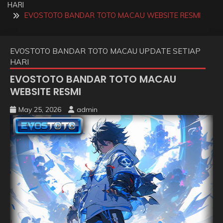
HARI
EVOSTOTO BANDAR TOTO MACAU WEBSITE RESMI
EVOSTOTO BANDAR TOTO MACAU UPDATE SETIAP
HARI
EVOSTOTO BANDAR TOTO MACAU
WEBSITE RESMI
May 25, 2026
admin