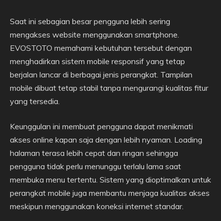
Saat ini sebagian besar pengguna lebih sering
mengakses website menggunakan smartphone.
EVOSTOTO memahami kebutuhan tersebut dengan
menghadirkan sistem mobile responsif yang tetap
berjalan lancar di berbagai jenis perangkat. Tampilan
mobile dibuat tetap stabil tanpa mengurangi kualitas fitur
yang tersedia.
Keunggulan ini membuat pengguna dapat menikmati
akses online kapan saja dengan lebih nyaman. Loading
halaman terasa lebih cepat dan ringan sehingga
pengguna tidak perlu menunggu terlalu lama saat
membuka menu tertentu. Sistem yang dioptimalkan untuk
perangkat mobile juga membantu menjaga kualitas akses
meskipun menggunakan koneksi internet standar.