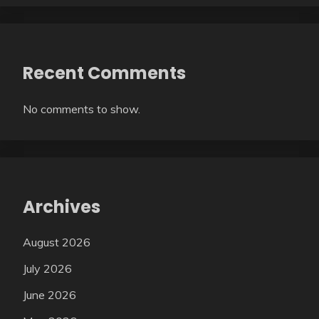
Recent Comments
No comments to show.
Archives
August 2026
July 2026
June 2026