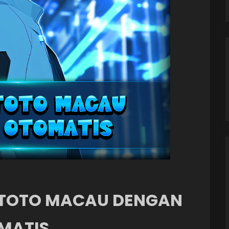
 TOTO MACAU DENGAN
MATIS