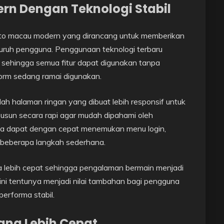
rn Dengan Teknologi Stabil
o macau modern yang dirancang untuk memberikan
uruh pengguna. Penggunaan teknologi terbaru
 sehingga semua fitur dapat digunakan tanpa
form sedang ramai digunakan.
 halaman ringan yang dibuat lebih responsif untuk
sun secara rapi agar mudah dipahami oleh
a dapat dengan cepat menemukan menu login,
m beberapa langkah sederhana.
sa lebih cepat sehingga pengalaman bermain menjadi
ti ini tentunya menjadi nilai tambahan bagi pengguna
rforma stabil.
ang Lebih Cepat