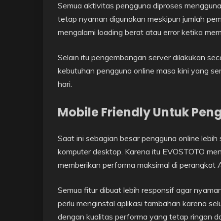
Semua aktivitas pengguna diproses menggunak
tetap nyaman digunakan meskipun jumlah pema
mengalami loading berat atau error ketika me
Selain itu pengembangan server dilakukan seca
kebutuhan pengguna online masa kini yang sem
hari.
Mobile Friendly Untuk Pe
Saat ini sebagian besar pengguna online leb
komputer desktop. Karena itu EVOSTOTO meng
memberikan performa maksimal di perangkat 
Semua fitur dibuat lebih responsif agar nyama
perlu menginstal aplikasi tambahan karena selu
dengan kualitas performa yang tetap ringan da