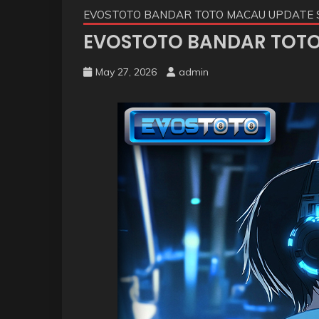
EVOSTOTO BANDAR TOTO MACAU UPDATE S
EVOSTOTO BANDAR TOTO
May 27, 2026
admin