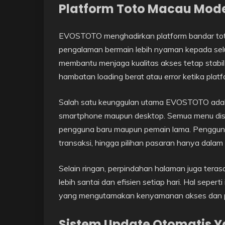
Platform Toto Macau Mode
EVOSTOTO menghadirkan platform bandar tot
pengalaman bermain lebih nyaman kepada sel
membantu menjaga kualitas akses tetap stabil
hambatan loading berat atau error ketika plat
Salah satu keunggulan utama EVOSTOTO adalah
smartphone maupun desktop. Semua menu disu
pengguna baru maupun pemain lama. Penggun
transaksi, hingga pilihan pasaran hanya dala
Selain ringan, perpindahan halaman juga tera
lebih santai dan efisien setiap hari. Hal seper
yang mengutamakan kenyamanan akses dan pe
Sistem Update Otomatis Y