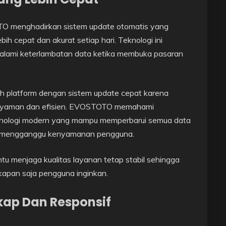
O menghadirkan sistem update otomatis yang
ih cepat dan akurat setiap hari. Teknologi ini
alami keterlambatan data ketika membuka pasaran
ih platform dengan sistem update cepat karena
 nyaman dan efisien. EVOSTOTO memahami
knologi modern yang mampu memperbarui semua data
g mengganggu kenyamanan pengguna.
tu menjaga kualitas layanan tetap stabil sehingga
 kapan saja pengguna inginkan.
ap Dan Responsif