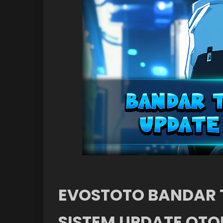
EVOSTOTO BANDAR
SISTEM UPDATE OTO