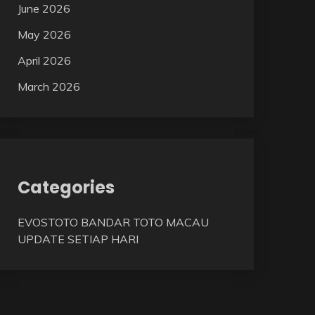
June 2026
May 2026
April 2026
March 2026
Categories
EVOSTOTO BANDAR TOTO MACAU
UPDATE SETIAP HARI