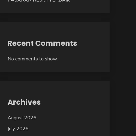
Recent Comments
No comments to show.
Archives
August 2026
July 2026