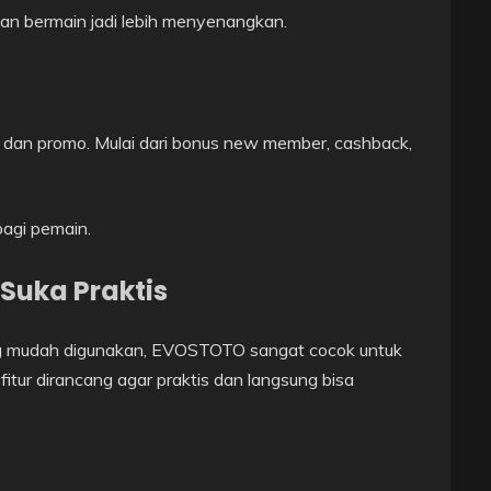
n bermain jadi lebih menyenangkan.
an promo. Mulai dari bonus new member, cashback,
bagi pemain.
Suka Praktis
ng mudah digunakan, EVOSTOTO sangat cocok untuk
itur dirancang agar praktis dan langsung bisa