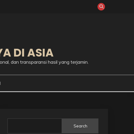
 DI ASIA
l, dan transparansi hasil yang terjamin.
N
Search