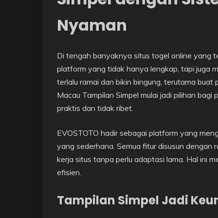
Nyaman
Di tengah banyaknya situs togel online yang 
platform yang tidak hanya lengkap, tapi juga
terlalu ramai dan bikin bingung, terutama bu
Macau Tampilan Simpel mulai jadi pilihan bagi
praktis dan tidak ribet.
EVOSTOTO hadir sebagai platform yang men
yang sederhana. Semua fitur disusun dengan 
kerja situs tanpa perlu adaptasi lama. Hal ini
efisien.
Tampilan Simpel Jadi Ke