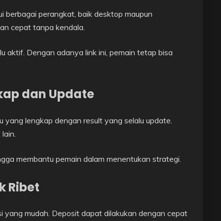
 berbagai perangkat, baik desktop maupun
an cepat tanpa kendala.
lalu aktif. Dengan adanya link ini, pemain tetap bisa
kap dan Update
ang lengkap dengan result yang selalu update.
lain.
ingga membantu pemain dalam menentukan strategi.
k Ribet
 yang mudah. Deposit dapat dilakukan dengan cepat