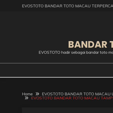
Skip
EVOSTOTO BANDAR TOTO MACAU TERPERCA
to
content
BANDAR 
EVOSTOTO hadir sebagai bandar toto maca
Home
EVOSTOTO BANDAR TOTO MACAU U
EVOSTOTO BANDAR TOTO MACAU TAMPI