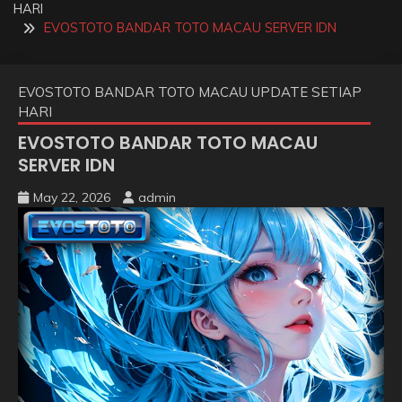
HARI
EVOSTOTO BANDAR TOTO MACAU SERVER IDN
EVOSTOTO BANDAR TOTO MACAU UPDATE SETIAP
HARI
EVOSTOTO BANDAR TOTO MACAU
SERVER IDN
May 22, 2026
admin