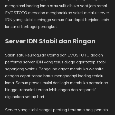
mengalami loading lama atau sulit dibuka saat jam ramai.
EVOSTOTO mencoba menghadirkan solusi melalui server
IDN yang stabil sehingga semua fitur dapat berjalan lebih
lancar di berbagai perangkat.
Server IDN Stabil dan Ringan
Salah satu keunggulan utama dari EVOSTOTO adalah
performa server IDN yang terus dijaga agar tetap stabil
sepanjang waktu. Pengguna dapat membuka website
dengan cepat tanpa harus menghadapi loading terlalu
lama. Semua proses mulai dari login membuka permainan
hingga transaksi terasa lebih ringan dan responsif
digunakan setiap hari.
Server yang stabil sangat penting terutama bagi pemain