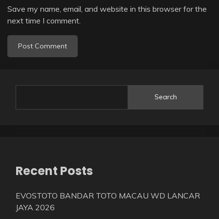
Save my name, email, and website in this browser for the
next time I comment.
Search
Recent Posts
EVOSTOTO BANDAR TOTO MACAU WD LANCAR
JAYA 2026