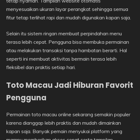
tetap nyaman. Tampilan website otomatis
menyesuaikan ukuran layar perangkat sehingga semua
fitur tetap terlihat rapi dan mudah digunakan kapan saja.
Selain itu sistem ringan membuat perpindahan menu
terasa lebih cepat. Pengguna bisa membuka permainan
atau melakukan transaksi tanpa hambatan berarti. Hal
seperti ini membuat aktivitas bermain terasa lebih
fleksibel dan praktis setiap hari.
Toto Macau Jadi Hiburan Favorit
Pengguna
Permainan toto macau online sekarang semakin populer
karena dianggap lebih praktis dan mudah dimainkan
kapan saja. Banyak pemain menyukai platform yang
mampu memberikan akses cepat serta tampilan