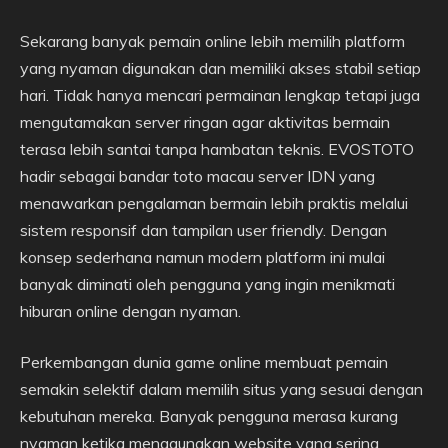
Sekarang banyak pemain online lebih memilih platform
yang nyaman digunakan dan memiliki akses stabil setiap
hari. Tidak hanya mencari permainan lengkap tetapi juga
mengutamakan server ringan agar aktivitas bermain
terasa lebih santai tanpa hambatan teknis. EVOSTOTO
hadir sebagai bandar toto macau server IDN yang
menawarkan pengalaman bermain lebih praktis melalui
sistem responsif dan tampilan user friendly. Dengan
konsep sederhana namun modern platform ini mulai
banyak diminati oleh pengguna yang ingin menikmati
hiburan online dengan nyaman.
Perkembangan dunia game online membuat pemain
semakin selektif dalam memilih situs yang sesuai dengan
kebutuhan mereka. Banyak pengguna merasa kurang
nyaman ketika menggunakan website yang sering