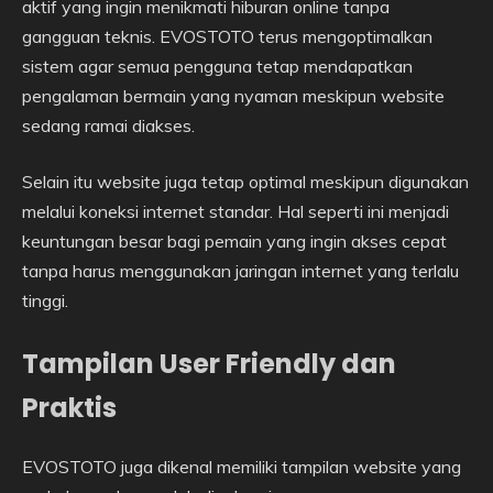
aktif yang ingin menikmati hiburan online tanpa
gangguan teknis. EVOSTOTO terus mengoptimalkan
sistem agar semua pengguna tetap mendapatkan
pengalaman bermain yang nyaman meskipun website
sedang ramai diakses.
Selain itu website juga tetap optimal meskipun digunakan
melalui koneksi internet standar. Hal seperti ini menjadi
keuntungan besar bagi pemain yang ingin akses cepat
tanpa harus menggunakan jaringan internet yang terlalu
tinggi.
Tampilan User Friendly dan
Praktis
EVOSTOTO juga dikenal memiliki tampilan website yang