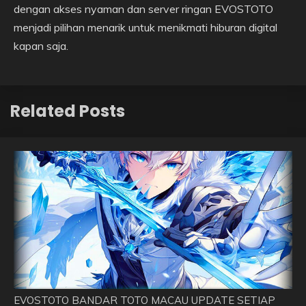
dengan akses nyaman dan server ringan EVOSTOTO
menjadi pilihan menarik untuk menikmati hiburan digital
kapan saja.
Related Posts
EVOSTOTO BANDAR TOTO MACAU UPDATE SETIAP