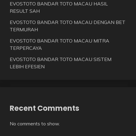
EVOSTOTO BANDAR TOTO MACAU HASIL
RESULT SAH
EVOSTOTO BANDAR TOTO MACAU DENGAN BET
TERMURAH
EVOSTOTO BANDAR TOTO MACAU MITRA
TERPERCAYA
EVOSTOTO BANDAR TOTO MACAU SISTEM
LEBIH EFESIEN
Recent Comments
No comments to show.