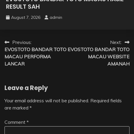
RESULT SAH
August 7, 2026
admin
Post
Previous:
Next:
EVOSTOTO BANDAR TOTO
EVOSTOTO BANDAR TOTO
navigation
MACAU PERFORMA
MACAU WEBSITE
LANCAR
AMANAH
Leave a Reply
Your email address will not be published.
Required fields
are marked
*
Comment
*