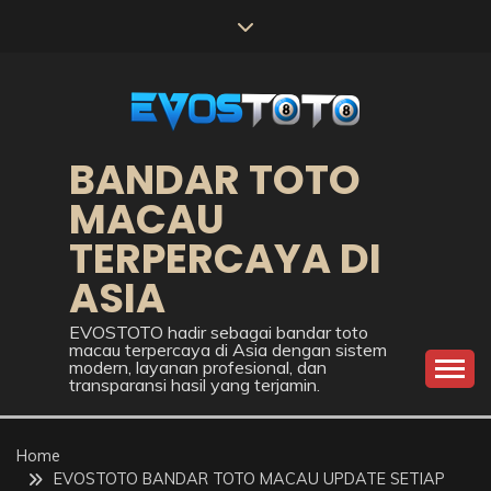
Skip
to
content
BANDAR TOTO
MACAU
TERPERCAYA DI
ASIA
EVOSTOTO hadir sebagai bandar toto
macau terpercaya di Asia dengan sistem
modern, layanan profesional, dan
transparansi hasil yang terjamin.
Home
EVOSTOTO BANDAR TOTO MACAU UPDATE SETIAP