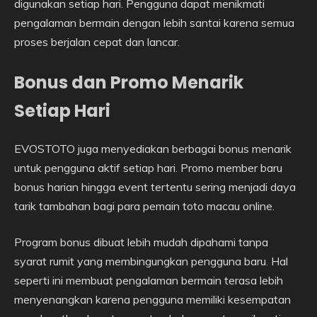
digunakan setiap hari. Pengguna dapat menikmati
pengalaman bermain dengan lebih santai karena semua
proses berjalan cepat dan lancar.
Bonus dan Promo Menarik
Setiap Hari
EVOSTOTO juga menyediakan berbagai bonus menarik
untuk pengguna aktif setiap hari. Promo member baru
bonus harian hingga event tertentu sering menjadi daya
tarik tambahan bagi para pemain toto macau online.
Program bonus dibuat lebih mudah dipahami tanpa
syarat rumit yang membingungkan pengguna baru. Hal
seperti ini membuat pengalaman bermain terasa lebih
menyenangkan karena pengguna memiliki kesempatan