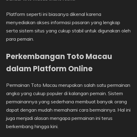
Platform seperti ini biasanya dikenal karena
menyediakan akses informasi pasaran yang lengkap
serta sistem situs yang cukup stabil untuk digunakan oleh
para pemain.
Perkembangan Toto Macau
dalam Platform Online
Permainan Toto Macau merupakan salah satu permainan
angka yang cukup populer di kalangan pemain. Sistem
permainannya yang sederhana membuat banyak orang
dapat dengan mudah memahami cara bermainnya. Hal ini
juga menjadi alasan mengapa permainan ini terus
berkembang hingga kini.