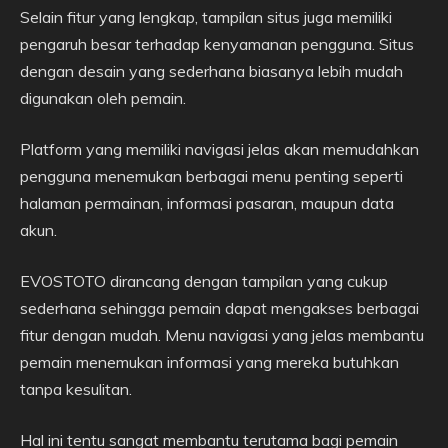
Selain fitur yang lengkap, tampilan situs juga memiliki
pengaruh besar terhadap kenyamanan pengguna. Situs
dengan desain yang sederhana biasanya lebih mudah
digunakan oleh pemain.
Platform yang memiliki navigasi jelas akan memudahkan
pengguna menemukan berbagai menu penting seperti
halaman permainan, informasi pasaran, maupun data
akun.
EVOSTOTO dirancang dengan tampilan yang cukup
sederhana sehingga pemain dapat mengakses berbagai
fitur dengan mudah. Menu navigasi yang jelas membantu
pemain menemukan informasi yang mereka butuhkan
tanpa kesulitan.
Hal ini tentu sangat membantu terutama bagi pemain