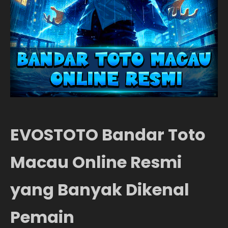
EVOSTOTO Bandar Toto
Macau Online Resmi
yang Banyak Dikenal
Pemain