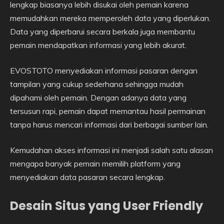
lengkap biasanya lebih disukai oleh pemain karena
memudahkan mereka memperoleh data yang diperlukan.
Data yang diperbarui secara berkala juga membantu
pemain mendapatkan informasi yang lebih akurat.
EVOSTOTO menyediakan informasi pasaran dengan
tampilan yang cukup sederhana sehingga mudah
dipahami oleh pemain. Dengan adanya data yang
tersusun rapi, pemain dapat memantau hasil permainan
tanpa harus mencari informasi dari berbagai sumber lain.
Kemudahan akses informasi ini menjadi salah satu alasan
mengapa banyak pemain memilih platform yang
menyediakan data pasaran secara lengkap.
Desain Situs yang User Friendly