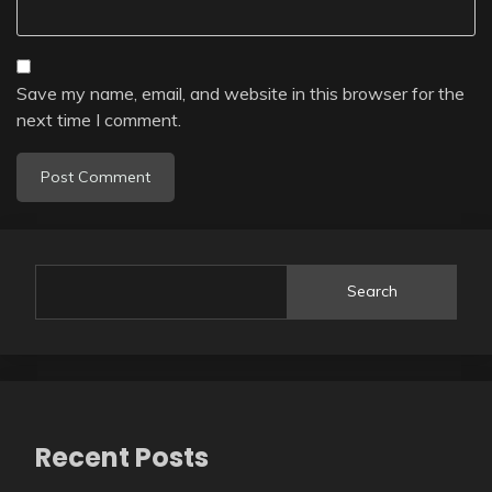
Save my name, email, and website in this browser for the
next time I comment.
Search
Recent Posts