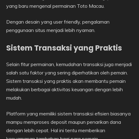
yang baru mengenal permainan Toto Macau.
Dengan desain yang user friendly, pengalaman
penggunaan situs menjadi lebih nyaman.
Sistem Transaksi yang Praktis
Selain fitur permainan, kemudahan transaksi juga menjadi
salah satu faktor yang sering diperhatikan oleh pemain.
Sistem transaksi yang praktis akan membantu pemain
melakukan berbagai aktivitas keuangan dengan lebih
mudah.
Platform yang memiliki sistem transaksi efisien biasanya
mampu memproses deposit maupun penarikan dana
dengan lebih cepat. Hal ini tentu memberikan
kenyamanan tambahan bagi para pemain.