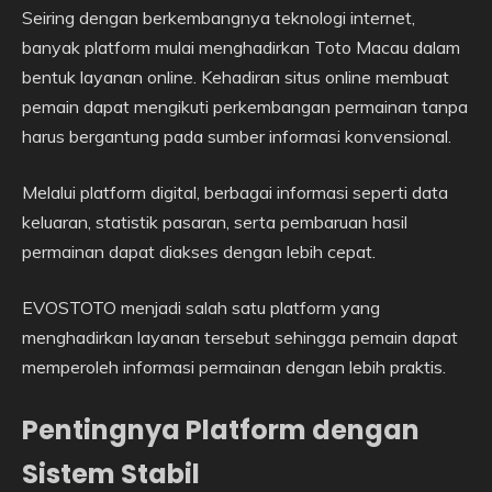
Seiring dengan berkembangnya teknologi internet,
banyak platform mulai menghadirkan Toto Macau dalam
bentuk layanan online. Kehadiran situs online membuat
pemain dapat mengikuti perkembangan permainan tanpa
harus bergantung pada sumber informasi konvensional.
Melalui platform digital, berbagai informasi seperti data
keluaran, statistik pasaran, serta pembaruan hasil
permainan dapat diakses dengan lebih cepat.
EVOSTOTO menjadi salah satu platform yang
menghadirkan layanan tersebut sehingga pemain dapat
memperoleh informasi permainan dengan lebih praktis.
Pentingnya Platform dengan
Sistem Stabil