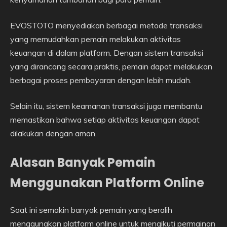
EVOSTOTO menyediakan berbagai metode transaksi
yang memudahkan pemain melakukan aktivitas
keuangan di dalam platform. Dengan sistem transaksi
yang dirancang secara praktis, pemain dapat melakukan
berbagai proses pembayaran dengan lebih mudah.
Selain itu, sistem keamanan transaksi juga membantu
memastikan bahwa setiap aktivitas keuangan dapat
dilakukan dengan aman.
Alasan Banyak Pemain
Menggunakan Platform Online
Saat ini semakin banyak pemain yang beralih
menggunakan platform online untuk mengikuti permainan