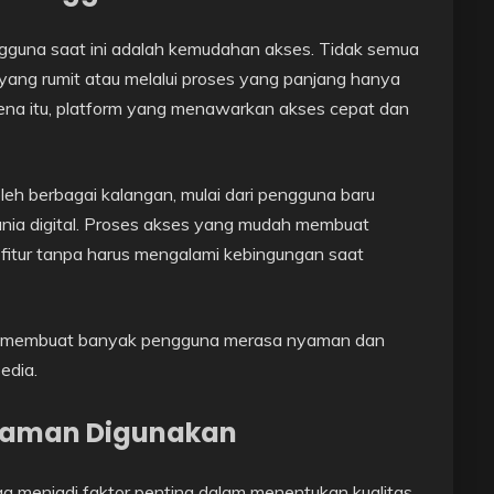
ngguna saat ini adalah kemudahan akses. Tidak semua
yang rumit atau melalui proses yang panjang hanya
ena itu, platform yang menawarkan akses cepat dan
h berbagai kalangan, mulai dari pengguna baru
nia digital. Proses akses yang mudah membuat
fitur tanpa harus mengalami kebingungan saat
ang membuat banyak pengguna merasa nyaman dan
edia.
yaman Digunakan
a menjadi faktor penting dalam menentukan kualitas