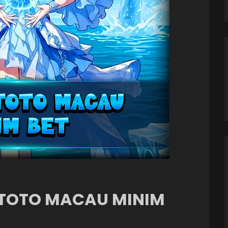
TOTO MACAU MINIM