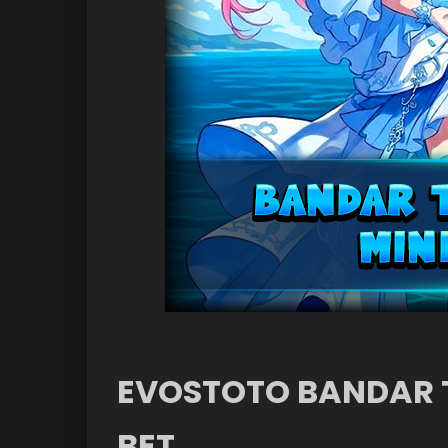
EVOSTOTO BANDAR 
BET