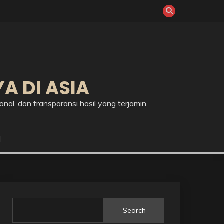
 DI ASIA
l, dan transparansi hasil yang terjamin.
N
Search