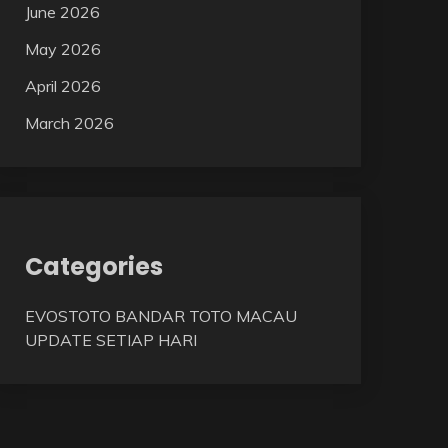
June 2026
May 2026
April 2026
March 2026
Categories
EVOSTOTO BANDAR TOTO MACAU
UPDATE SETIAP HARI