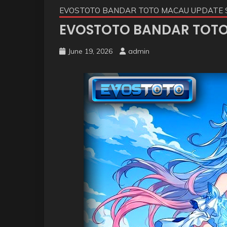
EVOSTOTO BANDAR TOTO MACAU UPDATE S
EVOSTOTO BANDAR TOTO
June 19, 2026
admin