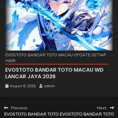
EVOSTOTO BANDAR TOTO MACAU UPDATE SETIAP
HARI
EVOSTOTO BANDAR TOTO MACAU WD
LANCAR JAYA 2026
August 8, 2026
admin
Post
Previous:
Next:
EVOSTOTO BANDAR TOTO
EVOSTOTO BANDAR TOTO