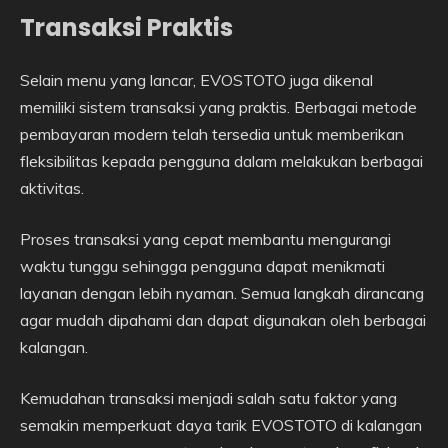
Transaksi Praktis
Selain menu yang lancar, EVOSTOTO juga dikenal
memiliki sistem transaksi yang praktis. Berbagai metode
pembayaran modern telah tersedia untuk memberikan
fleksibilitas kepada pengguna dalam melakukan berbagai
aktivitas.
Proses transaksi yang cepat membantu mengurangi
waktu tunggu sehingga pengguna dapat menikmati
layanan dengan lebih nyaman. Semua langkah dirancang
agar mudah dipahami dan dapat digunakan oleh berbagai
kalangan.
Kemudahan transaksi menjadi salah satu faktor yang
semakin memperkuat daya tarik EVOSTOTO di kalangan