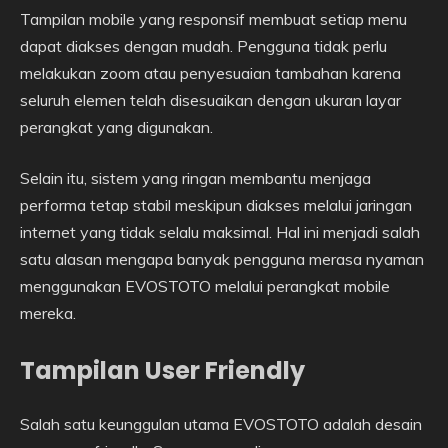
Tampilan mobile yang responsif membuat setiap menu
dapat diakses dengan mudah. Pengguna tidak perlu
melakukan zoom atau penyesuaian tambahan karena
seluruh elemen telah disesuaikan dengan ukuran layar
perangkat yang digunakan.
Selain itu, sistem yang ringan membantu menjaga
performa tetap stabil meskipun diakses melalui jaringan
internet yang tidak selalu maksimal. Hal ini menjadi salah
satu alasan mengapa banyak pengguna merasa nyaman
menggunakan EVOSTOTO melalui perangkat mobile
mereka.
Tampilan User Friendly
Salah satu keunggulan utama EVOSTOTO adalah desain