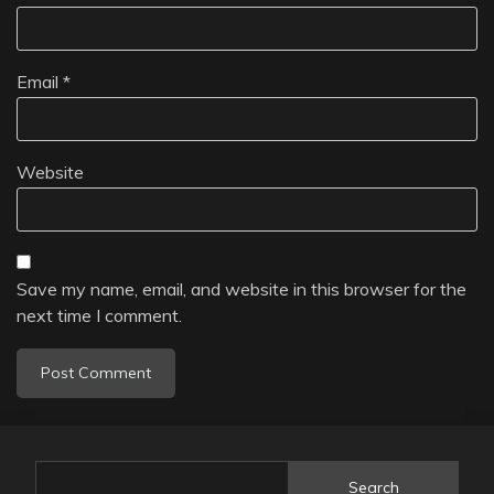
Email
*
Website
Save my name, email, and website in this browser for the
next time I comment.
Search