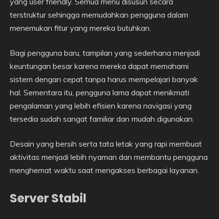
yang user friendly. Semua menu disusun secara
terstruktur sehingga memudahkan pengguna dalam
menemukan fitur yang mereka butuhkan.
Bagi pengguna baru, tampilan yang sederhana menjadi
keuntungan besar karena mereka dapat memahami
sistem dengan cepat tanpa harus mempelajari banyak
hal. Sementara itu, pengguna lama dapat menikmati
pengalaman yang lebih efisien karena navigasi yang
tersedia sudah sangat familiar dan mudah digunakan.
Desain yang bersih serta tata letak yang rapi membuat
aktivitas menjadi lebih nyaman dan membantu pengguna
menghemat waktu saat mengakses berbagai layanan.
Server Stabil