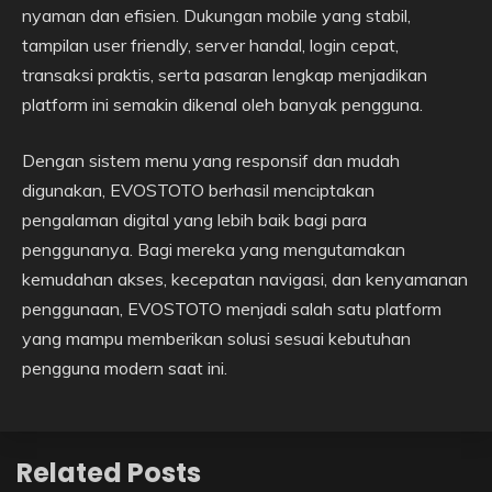
nyaman dan efisien. Dukungan mobile yang stabil,
tampilan user friendly, server handal, login cepat,
transaksi praktis, serta pasaran lengkap menjadikan
platform ini semakin dikenal oleh banyak pengguna.
Dengan sistem menu yang responsif dan mudah
digunakan, EVOSTOTO berhasil menciptakan
pengalaman digital yang lebih baik bagi para
penggunanya. Bagi mereka yang mengutamakan
kemudahan akses, kecepatan navigasi, dan kenyamanan
penggunaan, EVOSTOTO menjadi salah satu platform
yang mampu memberikan solusi sesuai kebutuhan
pengguna modern saat ini.
Related Posts