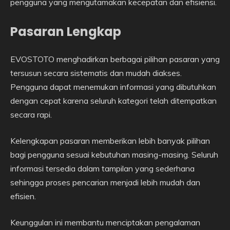
pengguna yang mengutamakan kecepatan dan efisiensi.
Pasaran Lengkap
EVOSTOTO menghadirkan berbagai pilihan pasaran yang
tersusun secara sistematis dan mudah diakses.
Pengguna dapat menemukan informasi yang dibutuhkan
dengan cepat karena seluruh kategori telah ditempatkan
secara rapi.
Kelengkapan pasaran memberikan lebih banyak pilihan
bagi pengguna sesuai kebutuhan masing-masing. Seluruh
informasi tersedia dalam tampilan yang sederhana
sehingga proses pencarian menjadi lebih mudah dan
efisien.
Keunggulan ini membantu menciptakan pengalaman