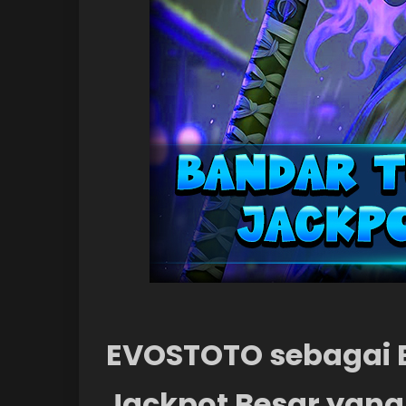
EVOSTOTO sebagai 
Jackpot Besar yang