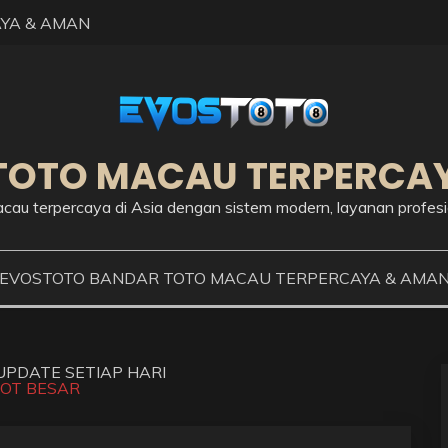
YA & AMAN
TOTO MACAU TERPERCAYA
u terpercaya di Asia dengan sistem modern, layanan profesiona
EVOSTOTO BANDAR TOTO MACAU TERPERCAYA & AMA
PDATE SETIAP HARI
OT BESAR