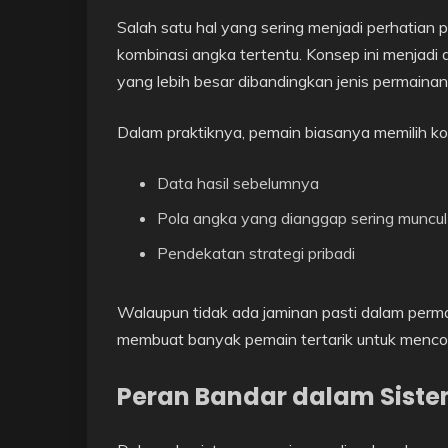
Salah satu hal yang sering menjadi perhatian p
kombinasi angka tertentu. Konsep ini menjadi 
yang lebih besar dibandingkan jenis permainan
Dalam praktiknya, pemain biasanya memilih k
Data hasil sebelumnya
Pola angka yang dianggap sering muncul
Pendekatan strategi pribadi
Walaupun tidak ada jaminan pasti dalam permai
membuat banyak pemain tertarik untuk menco
Peran Bandar dalam Siste