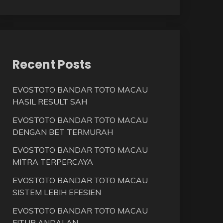
Recent Posts
EVOSTOTO BANDAR TOTO MACAU
HASIL RESULT SAH
EVOSTOTO BANDAR TOTO MACAU
DENGAN BET TERMURAH
EVOSTOTO BANDAR TOTO MACAU
MITRA TERPERCAYA
EVOSTOTO BANDAR TOTO MACAU
SISTEM LEBIH EFESIEN
EVOSTOTO BANDAR TOTO MACAU
FITUR ANDALAN