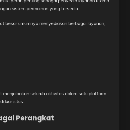
iliki peran penting sebagai penyedia layanan utama.
ngan sistem permainan yang tersedia.
t besar umumnya menyediakan berbagai layanan,
 menjalankan seluruh aktivitas dalam satu platform
luar situs.
agai Perangkat