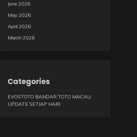
June 2026
May 2026
April 2026
March 2026
Categories
EVOSTOTO BANDAR TOTO MACAU
UPDATE SETIAP HARI