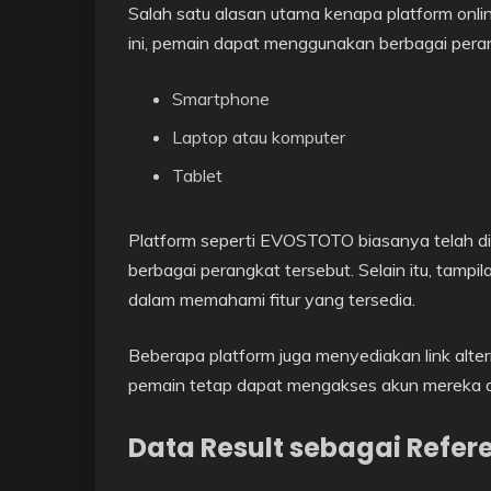
Salah satu alasan utama kenapa platform onli
ini, pemain dapat menggunakan berbagai pera
Smartphone
Laptop atau komputer
Tablet
Platform seperti EVOSTOTO biasanya telah dio
berbagai perangkat tersebut. Selain itu, ta
dalam memahami fitur yang tersedia.
Beberapa platform juga menyediakan link alter
pemain tetap dapat mengakses akun mereka d
Data Result sebagai Refer