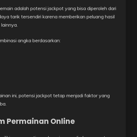
emain adalah potensi jackpot yang bisa diperoleh dari
daya tarik tersendiri karena memberikan peluang hasil
 lainnya.
ombinasi angka berdasarkan:
nan ini, potensi jackpot tetap menjadi faktor yang
ba.
m Permainan Online