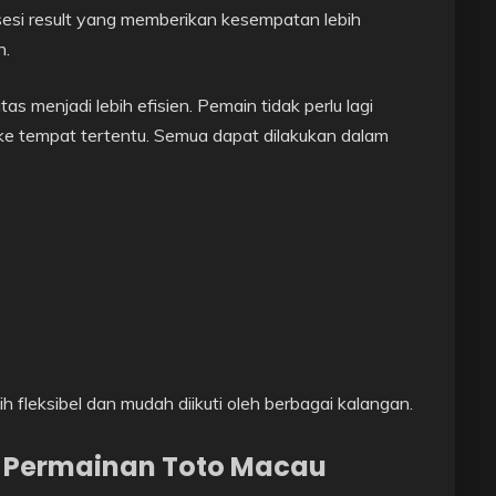
sesi result yang memberikan kesempatan lebih
n.
as menjadi lebih efisien. Pemain tidak perlu lagi
ke tempat tertentu. Semua dapat dilakukan dalam
 fleksibel dan mudah diikuti oleh berbagai kalangan.
m Permainan Toto Macau