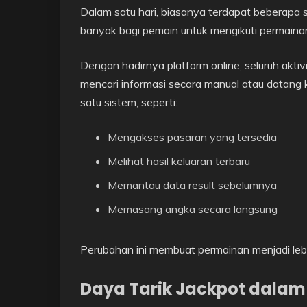
Dalam satu hari, biasanya terdapat beberapa 
banyak bagi pemain untuk mengikuti permaina
Dengan hadirnya platform online, seluruh aktivit
mencari informasi secara manual atau datang 
satu sistem, seperti:
Mengakses pasaran yang tersedia
Melihat hasil keluaran terbaru
Memantau data result sebelumnya
Memasang angka secara langsung
Perubahan ini membuat permainan menjadi lebih
Daya Tarik Jackpot dala