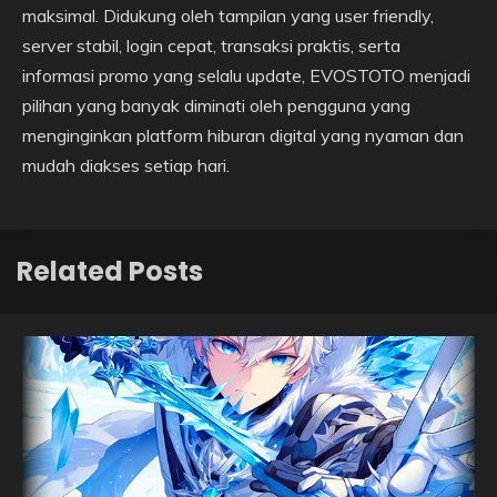
maksimal. Didukung oleh tampilan yang user friendly,
server stabil, login cepat, transaksi praktis, serta
informasi promo yang selalu update, EVOSTOTO menjadi
pilihan yang banyak diminati oleh pengguna yang
menginginkan platform hiburan digital yang nyaman dan
mudah diakses setiap hari.
Related Posts