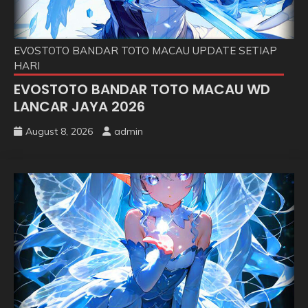
EVOSTOTO BANDAR TOTO MACAU UPDATE SETIAP
HARI
EVOSTOTO BANDAR TOTO MACAU WD
LANCAR JAYA 2026
August 8, 2026
admin