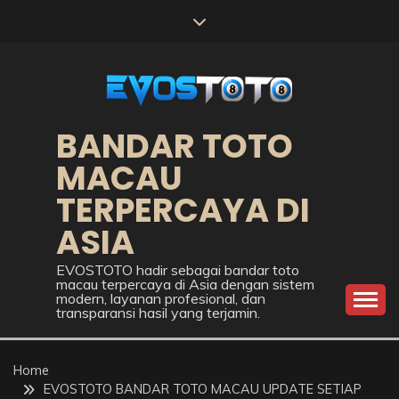
Skip
to
content
BANDAR TOTO
MACAU
TERPERCAYA DI
ASIA
EVOSTOTO hadir sebagai bandar toto
macau terpercaya di Asia dengan sistem
modern, layanan profesional, dan
transparansi hasil yang terjamin.
Home
EVOSTOTO BANDAR TOTO MACAU UPDATE SETIAP