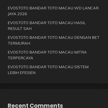
EVOSTOTO BANDAR TOTO MACAU WD LANCAR
JAYA 2026
EVOSTOTO BANDAR TOTO MACAU HASIL
RESULT SAH
EVOSTOTO BANDAR TOTO MACAU DENGAN BET
TERMURAH
EVOSTOTO BANDAR TOTO MACAU MITRA
TERPERCAYA
EVOSTOTO BANDAR TOTO MACAU SISTEM
LEBIH EFESIEN
Recent Comments