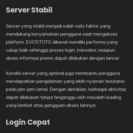
Server Stabil
Server yang stabil menjadi salah satu faktor yang
mendukung kenyamanan pengguna saat mengakses
platform. EVOSTOTO dikenal memiliki performa yang
cukup baik sehingga proses login, transaksi, maupun
akses informasi promo dapat dilakukan dengan lancar.
Kondisi server yang optimal juga membantu pengguna
mendapatkan pengalaman yang lebih nyaman terutama
pada jam-jam ramai. Dengan demikian, berbagai aktivitas
dapat dilakukan tanpa terganggu oleh masalah loading
yang lambat atau gangguan akses lainnya.
Login Cepat