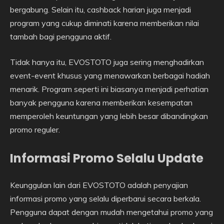
bergabung. Selain itu, cashback harian juga menjadi
program yang cukup diminati karena memberikan nilai
tambah bagi pengguna aktif.
Tidak hanya itu, EVOSTOTO juga sering menghadirkan
event-event khusus yang menawarkan berbagai hadiah
menarik. Program seperti ini biasanya menjadi perhatian
banyak pengguna karena memberikan kesempatan
memperoleh keuntungan yang lebih besar dibandingkan
promo reguler.
Informasi Promo Selalu Update
Keunggulan lain dari EVOSTOTO adalah penyajian
informasi promo yang selalu diperbarui secara berkala.
Pengguna dapat dengan mudah mengetahui promo yang