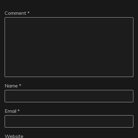
Comment
*
Name
*
Email
*
Website