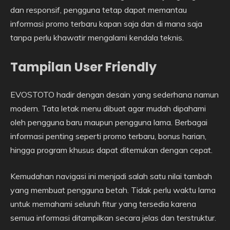
dan responsif, pengguna tetap dapat memantau
informasi promo terbaru kapan saja dan di mana saja
tanpa perlu khawatir mengalami kendala teknis.
Tampilan User Friendly
EVOSTOTO hadir dengan desain yang sederhana namun
modern. Tata letak menu dibuat agar mudah dipahami
oleh pengguna baru maupun pengguna lama. Berbagai
informasi penting seperti promo terbaru, bonus harian,
hingga program khusus dapat ditemukan dengan cepat.
Kemudahan navigasi ini menjadi salah satu nilai tambah
yang membuat pengguna betah. Tidak perlu waktu lama
untuk memahami seluruh fitur yang tersedia karena
semua informasi ditampilkan secara jelas dan terstruktur.