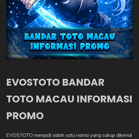
EVOSTOTO BANDAR
TOTO MACAU INFORMASI
PROMO
EVOSTOTO menjadi salah satu nama yang cukup dikenal