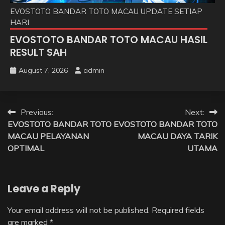
EVOSTOTO BANDAR TOTO MACAU UPDATE SETIAP
HARI
EVOSTOTO BANDAR TOTO MACAU HASIL
RESULT SAH
August 7, 2026
admin
Post
Previous:
Next:
EVOSTOTO BANDAR TOTO
EVOSTOTO BANDAR TOTO
navigation
MACAU PELAYANAN
MACAU DAYA TARIK
OPTIMAL
UTAMA
Leave a Reply
Your email address will not be published.
Required fields
are marked
*