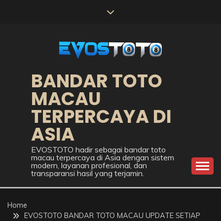
Skip
to
content
BANDAR TOTO
MACAU
TERPERCAYA DI
ASIA
EVOSTOTO hadir sebagai bandar toto
macau terpercaya di Asia dengan sistem
modern, layanan profesional, dan
transparansi hasil yang terjamin.
Home
EVOSTOTO BANDAR TOTO MACAU UPDATE SETIAP