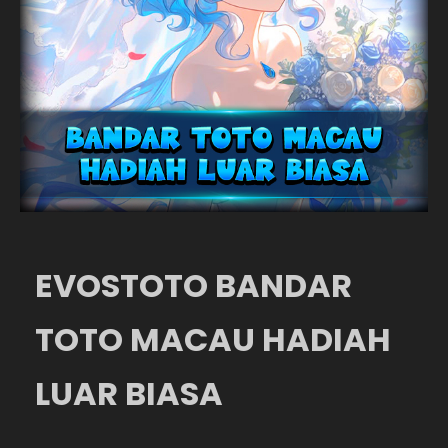
EVOSTOTO BANDAR
TOTO MACAU HADIAH
LUAR BIASA