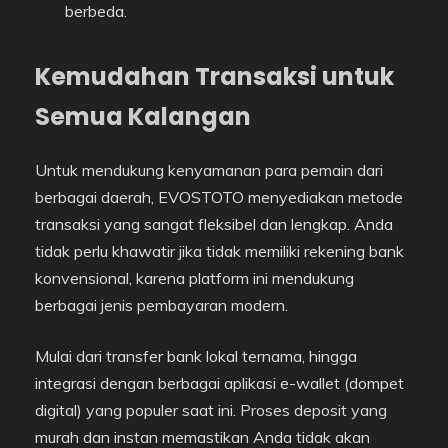
berbeda.
Kemudahan Transaksi untuk
Semua Kalangan
Untuk mendukung kenyamanan para pemain dari
berbagai daerah, EVOSTOTO menyediakan metode
transaksi yang sangat fleksibel dan lengkap. Anda
tidak perlu khawatir jika tidak memiliki rekening bank
konvensional, karena platform ini mendukung
berbagai jenis pembayaran modern.
Mulai dari transfer bank lokal ternama, hingga
integrasi dengan berbagai aplikasi e-wallet (dompet
digital) yang populer saat ini. Proses deposit yang
murah dan instan memastikan Anda tidak akan