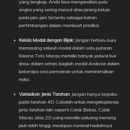
yang lengkap. Anda bisa menganalisis pola
angka yang sering muncul atau jarang keluar
pada jam-jam tertentu sebagai bahan
pertimbangan dalam membuat prediksi.
Kelola Modal dengan Bijak:
Jangan terburu-buru
memasang seluruh modal dalam satu putaran.
Karena Toto Macau memiliki banyak jadwal live
draw dalam sehari, bagilah modal Anda ke dalam
beberapa sesi permainan untuk meminimalkan
risiko.
Variasikan Jenis Taruhan:
Jangan hanya terpaku
pada taruhan 4D. Cobalah untuk mengeksplorasi
jenis taruhan lain seperti Colok Bebas, Colok
Macau, atau 2D yang memiliki peluang menang
jauh lebih tinggi, meskipun nominal hadiahnya