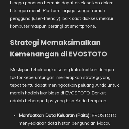
hingga panduan bermain dapat diselesaikan dalam
hitungan menit. Platform ini juga sangat ramah
pengguna (user-friendly), baik saat diakses melalui
komputer maupun perangkat smartphone.
Strategi Memaksimalkan
Kemenangan di EVOSTOTO
Meskipun tebak angka sering kali dikaitkan dengan
faktor keberuntungan, menerapkan strategi yang
tepat tentu dapat meningkatkan peluang Anda untuk
meraih hadiah luar biasa di EVOSTOTO. Berikut
adalah beberapa tips yang bisa Anda terapkan:
Manfaatkan Data Keluaran (Paito):
EVOSTOTO
menyediakan data histori pengundian Macau