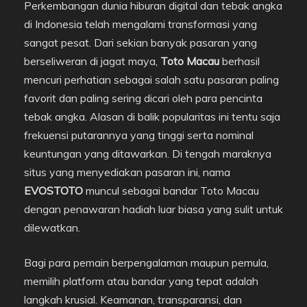
Perkembangan dunia hiburan digital dan tebak angka
di Indonesia telah mengalami transformasi yang
sangat pesat. Dari sekian banyak pasaran yang
berseliweran di jagat maya,
Toto Macau
berhasil
mencuri perhatian sebagai salah satu pasaran paling
favorit dan paling sering dicari oleh para pencinta
tebak angka. Alasan di balik popularitas ini tentu saja
frekuensi putarannya yang tinggi serta nominal
keuntungan yang ditawarkan. Di tengah maraknya
situs yang menyediakan pasaran ini, nama
EVOSTOTO
muncul sebagai bandar Toto Macau
dengan penawaran hadiah luar biasa yang sulit untuk
dilewatkan.
Bagi para pemain berpengalaman maupun pemula,
memilih platform atau bandar yang tepat adalah
langkah krusial. Keamanan, transparansi, dan