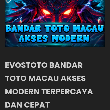
EVOSTOTO BANDAR
TOTO MACAU AKSES
MODERN TERPERCAYA
DAN CEPAT