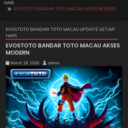
HARI
EVOSTOTO BANDAR TOTO MACAU AKSES MODERN
EVOSTOTO BANDAR TOTO MACAU UPDATE SETIAP
HARI
EVOSTOTO BANDAR TOTO MACAU AKSES
MODERN
March 18, 2026
admin