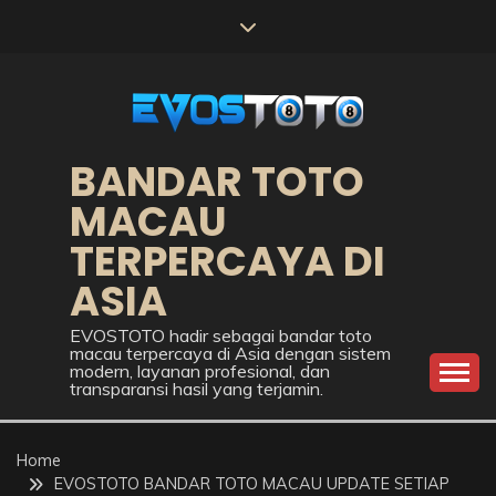
Skip
to
content
BANDAR TOTO
MACAU
TERPERCAYA DI
ASIA
EVOSTOTO hadir sebagai bandar toto
macau terpercaya di Asia dengan sistem
modern, layanan profesional, dan
transparansi hasil yang terjamin.
Home
EVOSTOTO BANDAR TOTO MACAU UPDATE SETIAP