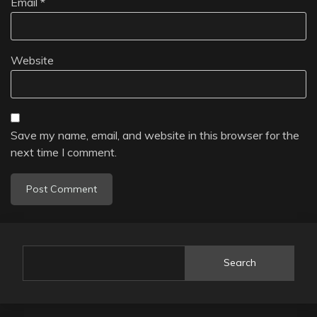
Email
*
Website
Save my name, email, and website in this browser for the
next time I comment.
Search