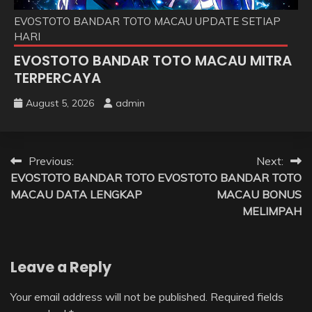
EVOSTOTO BANDAR TOTO MACAU UPDATE SETIAP
HARI
EVOSTOTO BANDAR TOTO MACAU MITRA
TERPERCAYA
August 5, 2026
admin
Post
Previous:
Next:
EVOSTOTO BANDAR TOTO
EVOSTOTO BANDAR TOTO
navigation
MACAU DATA LENGKAP
MACAU BONUS
MELIMPAH
Leave a Reply
Your email address will not be published.
Required fields