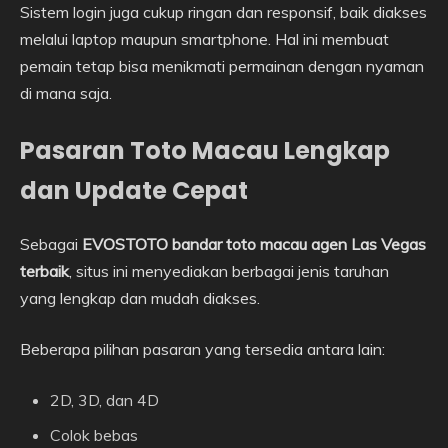
Sistem login juga cukup ringan dan responsif, baik diakses
melalui laptop maupun smartphone. Hal ini membuat
pemain tetap bisa menikmati permainan dengan nyaman
di mana saja.
Pasaran Toto Macau Lengkap
dan Update Cepat
Sebagai
EVOSTOTO bandar toto macau agen Las Vegas
terbaik
, situs ini menyediakan berbagai jenis taruhan
yang lengkap dan mudah diakses.
Beberapa pilihan pasaran yang tersedia antara lain:
2D, 3D, dan 4D
Colok bebas