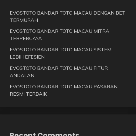
EVOSTOTO BANDAR TOTO MACAU DENGAN BET
TERMURAH
EVOSTOTO BANDAR TOTO MACAU MITRA
TERPERCAYA
EVOSTOTO BANDAR TOTO MACAU SISTEM
LEBIH EFESIEN
EVOSTOTO BANDAR TOTO MACAU FITUR
ANDALAN
EVOSTOTO BANDAR TOTO MACAU PASARAN
RESMI TERBAIK
Recent Comments