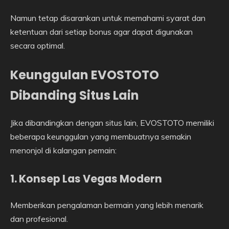
Namun tetap disarankan untuk memahami syarat dan
ketentuan dari setiap bonus agar dapat digunakan
secara optimal.
Keunggulan EVOSTOTO
Dibanding Situs Lain
Jika dibandingkan dengan situs lain, EVOSTOTO memiliki
beberapa keunggulan yang membuatnya semakin
menonjol di kalangan pemain:
1. Konsep Las Vegas Modern
Memberikan pengalaman bermain yang lebih menarik
dan profesional.