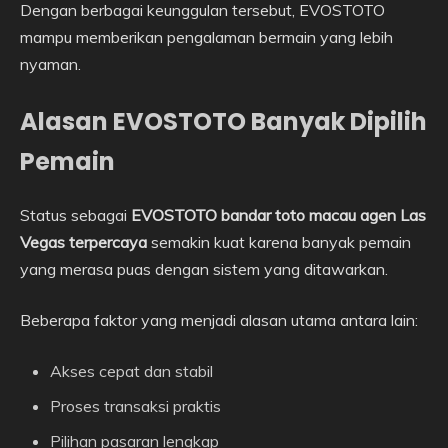
Dengan berbagai keunggulan tersebut, EVOSTOTO
mampu memberikan pengalaman bermain yang lebih
nyaman.
Alasan EVOSTOTO Banyak Dipilih
Pemain
Status sebagai
EVOSTOTO bandar toto macau agen Las
Vegas terpercaya
semakin kuat karena banyak pemain
yang merasa puas dengan sistem yang ditawarkan.
Beberapa faktor yang menjadi alasan utama antara lain:
Akses cepat dan stabil
Proses transaksi praktis
Pilihan pasaran lengkap