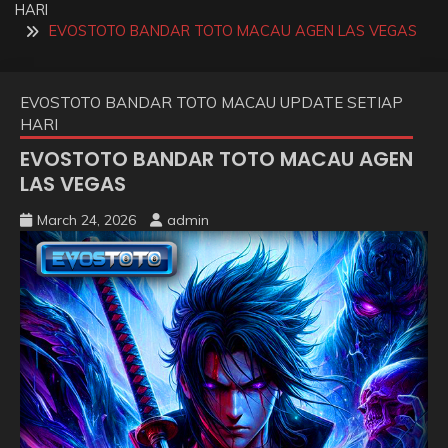
HARI
EVOSTOTO BANDAR TOTO MACAU AGEN LAS VEGAS
EVOSTOTO BANDAR TOTO MACAU UPDATE SETIAP
HARI
EVOSTOTO BANDAR TOTO MACAU AGEN
LAS VEGAS
March 24, 2026
admin