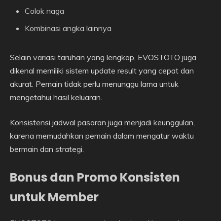
Colok naga
Kombinasi angka lainnya
Selain variasi taruhan yang lengkap, EVOSTOTO juga
dikenal memiliki sistem update result yang cepat dan
akurat. Pemain tidak perlu menunggu lama untuk
mengetahui hasil keluaran.
Konsistensi jadwal pasaran juga menjadi keunggulan,
karena memudahkan pemain dalam mengatur waktu
bermain dan strategi.
Bonus dan Promo Konsisten
untuk Member