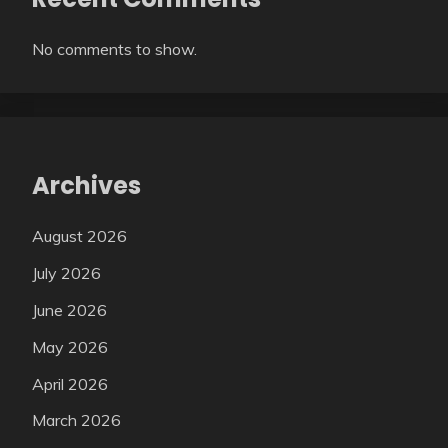
No comments to show.
Archives
August 2026
July 2026
June 2026
May 2026
April 2026
March 2026