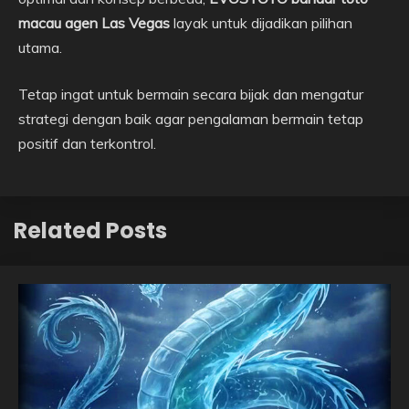
macau agen Las Vegas
layak untuk dijadikan pilihan
utama.
Tetap ingat untuk bermain secara bijak dan mengatur
strategi dengan baik agar pengalaman bermain tetap
positif dan terkontrol.
Related Posts