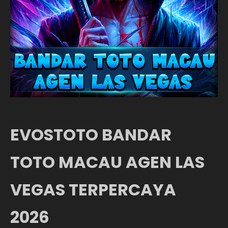
EVOSTOTO BANDAR
TOTO MACAU AGEN LAS
VEGAS TERPERCAYA
2026